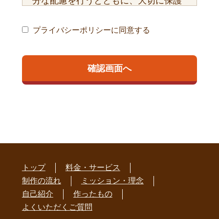
分な配慮を行うとともに、大切に保護
し、適正な管理を行うことに努めてお
ります。
プライバシーポリシーに同意する
【個人情報の利用目的】
a) お客様のご要望に合わせたサービス
をご提供するための各種ご連絡。
b) お問い合わせいただいたご質問への
回答のご連絡。
公正かつ適正な手段で、上記目的に必要となる個
人情報を収集します。
要配慮個人情報を取得する際は、ご本人の同意を
得るものとします。
取得した個人情報・要配慮個人情報は、ご本人の
同意なしに目的以外では利用しません。
情報が漏洩しないよう対策を講じ、従業員だけで
なく委託業者も監督します。
トップ
料金・サービス
国内外を問わず、ご本人の同意を得ずに第三者に
情報を提供しません。
制作の流れ
ミッション・理念
ご本人からの求めに応じ情報を開示します。
公開された個人情報が事実と異なる場合、訂正や
自己紹介
作ったもの
削除に応じます。
よくいただくご質問
個人情報の取り扱いに関する苦情に対し、適切・
迅速に対処します。